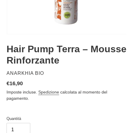
Hair Pump Terra – Mousse
Rinforzante
VENDITORE
ANARKHIA BIO
Prezzo
€16,90
di
Imposte incluse.
Spedizione
calcolata al momento del
listino
pagamento.
Quantità