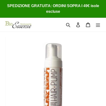
Vai
SPEDIZIONE GRATUITA: ORDINI SOPRA I 49€ isole
direttamente
escluse
ai
contenuti
Cerca
Accedi
Carrello