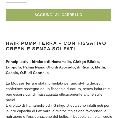
AGGIUNGI AL CARRELLO
Inserimento
del
prodotto
HAIR PUMP TERRA – CON FISSATIVO
nel
GREEN E SENZA SOLFATI
carrello
Principi attivi: Idrolato di Hamamelis, Ginkgo Biloba,
Luppolo, Palma Nana, Olio di Avocado, di Ricino, Methi,
Cassia, O.E. di Cannella
La Mousse Terra è stata formulata per uno styling deciso:
conferisce sostegno ed un fissaggio duraturo, senza indurire e
può essere quindi massaggiata efficacemente anche sulle
radici.
L’idrolato di Hamamelis ed il Ginkgo Biloba sono infatti noti per
la loro capacità di riattivare la microcircolazione favorendo la
nutrizione e l’ossigenazione del bulbo. Il Luppolo stimola il cuoio