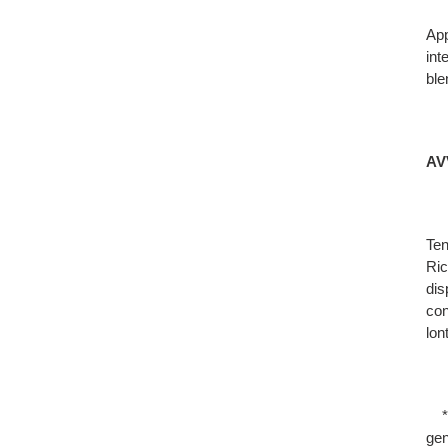
App
int
ble
AV
Ten
Ric
dis
con
lon
*Il
gen