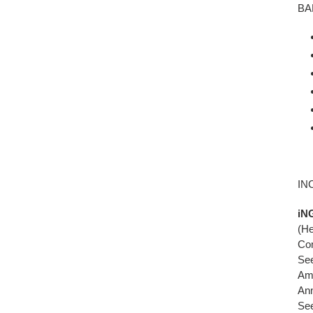
BA
IN
iN
(He
Com
See
Amy
Ann
See