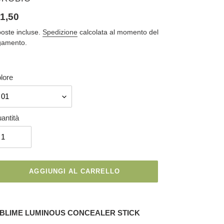
ezzo
1,50
oste incluse.
Spedizione
calcolata al momento del
gamento.
tino
lore
antità
AGGIUNGI AL CARRELLO
erimento
BLIME LUMINOUS CONCEALER STICK
dotto