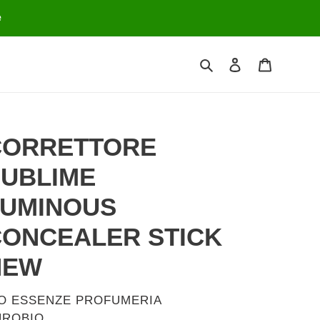
e
Cerca
Accedi
Carrello
CORRETTORE
UBLIME
LUMINOUS
ONCEALER STICK
NEW
ENDITORE
IO ESSENZE PROFUMERIA
UROBIO