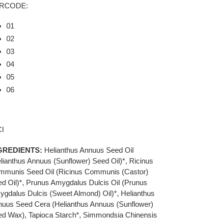
RCODE:
01
02
03
04
05
06
CI
GREDIENTS:
Helianthus Annuus Seed Oil
lianthus Annuus (Sunflower) Seed Oil)*, Ricinus
munis Seed Oil (Ricinus Communis (Castor)
d Oil)*, Prunus Amygdalus Dulcis Oil (Prunus
gdalus Dulcis (Sweet Almond) Oil)*, Helianthus
uus Seed Cera (Helianthus Annuus (Sunflower)
d Wax), Tapioca Starch*, Simmondsia Chinensis