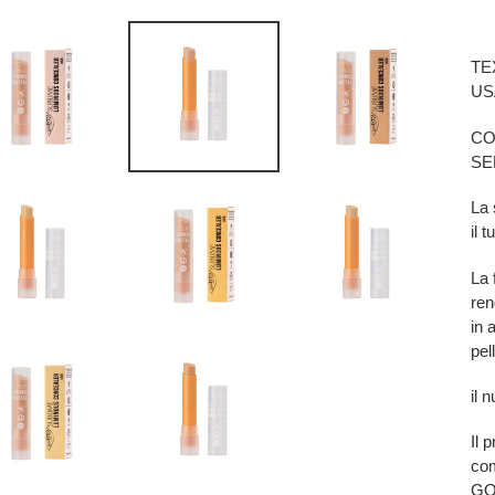
nel
car
TE
US
CO
SE
La 
il 
La 
ren
in 
pel
il 
Il 
co
GO