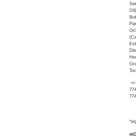
See
Oil
But
Par
Oct
(Ca
Est
Dii
Hec
Gra
Toc
+/-
774
774
*in
mO