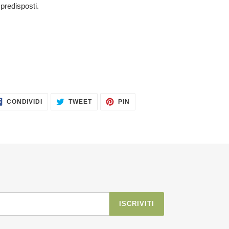
 predisposti.
CONDIVIDI
TWITTA
PINNA
CONDIVIDI
TWEET
PIN
SU
SU
SU
FACEBOOK
TWITTER
PINTEREST
ISCRIVITI