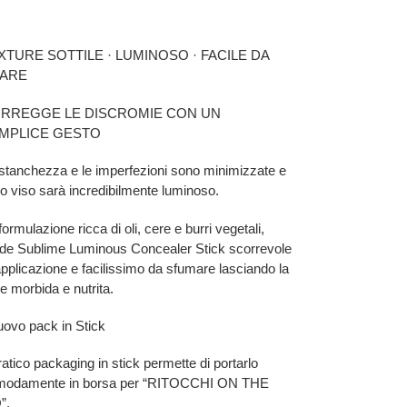
rello
XTURE SOTTILE · LUMINOSO · FACILE DA
ARE
RREGGE LE DISCROMIE CON UN
MPLICE GESTO
stanchezza e le imperfezioni sono minimizzate e
tuo viso sarà incredibilmente luminoso.
formulazione ricca di oli, cere e burri vegetali,
de Sublime Luminous Concealer Stick scorrevole
applicazione e facilissimo da sfumare lasciando la
le morbida e nutrita.
nuovo pack in Stick
pratico packaging in stick permette di portarlo
modamente in borsa per “RITOCCHI ON THE
”.