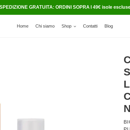
SPEDIZIONE GRATUITA: ORDINI SOPRA I 49€ isole esclus
Home
Chi siamo
Shop
Contatti
Blog
S
C
V
B
P