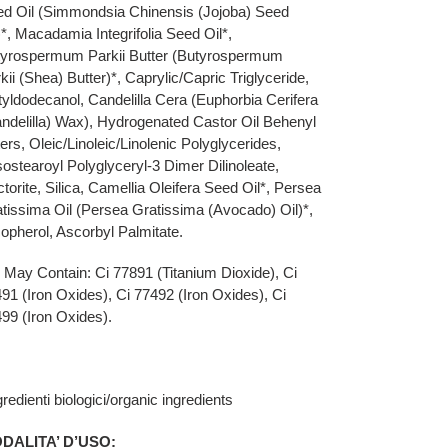
d Oil (Simmondsia Chinensis (Jojoba) Seed
)*, Macadamia Integrifolia Seed Oil*,
yrospermum Parkii Butter (Butyrospermum
kii (Shea) Butter)*, Caprylic/Capric Triglyceride,
yldodecanol, Candelilla Cera (Euphorbia Cerifera
ndelilla) Wax), Hydrogenated Castor Oil Behenyl
ers, Oleic/Linoleic/Linolenic Polyglycerides,
sostearoyl Polyglyceryl-3 Dimer Dilinoleate,
torite, Silica, Camellia Oleifera Seed Oil*, Persea
tissima Oil (Persea Gratissima (Avocado) Oil)*,
opherol, Ascorbyl Palmitate.
 May Contain: Ci 77891 (Titanium Dioxide), Ci
91 (Iron Oxides), Ci 77492 (Iron Oxides), Ci
99 (Iron Oxides).
gredienti biologici/organic ingredients
DALITA’ D’USO: