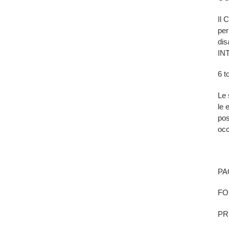
Il 
per
di
IN
6 t
Le 
le 
pos
occ
PA
FO
PR