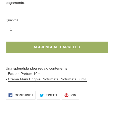
listino
pagamento.
Quantità
AGGIUNGI AL CARRELLO
Inserimento
del
Una splendida idea regalo contenente:
prodotto
- Eau de Parfum 10mL
nel
-
Crema Mani Unghie Profumata Profumata 50mL
carrello
CONDIVIDI
TWITTA
PINNA
CONDIVIDI
TWEET
PIN
SU
SU
SU
FACEBOOK
TWITTER
PINTEREST