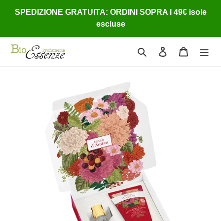
Vai
SPEDIZIONE GRATUITA: ORDINI SOPRA I 49€ isole
direttamente
escluse
ai
contenuti
Cerca
Accedi
Carrello