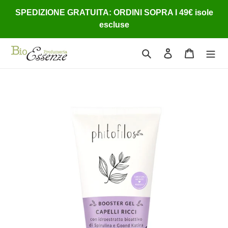
Vai
SPEDIZIONE GRATUITA: ORDINI SOPRA I 49€ isole
direttamente
escluse
ai
contenuti
Cerca
Accedi
Carrello