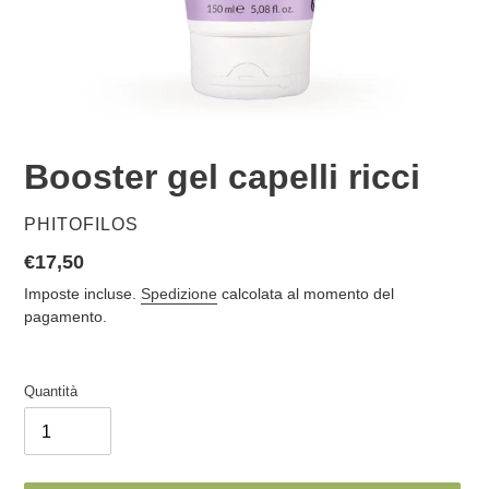
Booster gel capelli ricci
VENDITORE
PHITOFILOS
Prezzo
€17,50
di
Imposte incluse.
Spedizione
calcolata al momento del
listino
pagamento.
Quantità