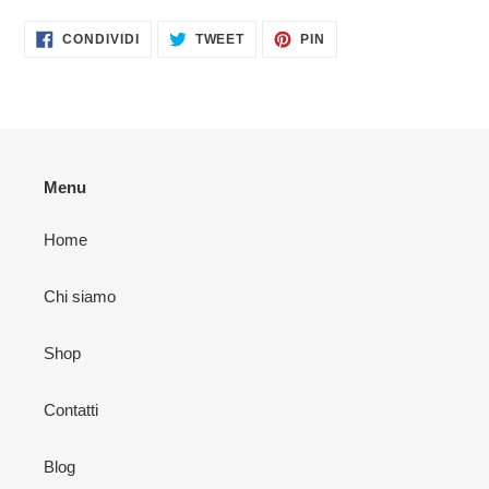
CONDIVIDI
TWITTA
PINNA
CONDIVIDI
TWEET
PIN
SU
SU
SU
FACEBOOK
TWITTER
PINTEREST
Menu
Home
Chi siamo
Shop
Contatti
Blog